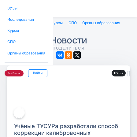
ВУЗы
Исследования
ВУЗы
Исследования
Курсы
СПО
Органы образования
Курсы
Новости
СПО
ПОДЕЛИТЬСЯ
Органы образования

ВУЗЫ
Войти
Вся Россия
Учёные ТУСУРа разработали способ
коррекции калибровочных