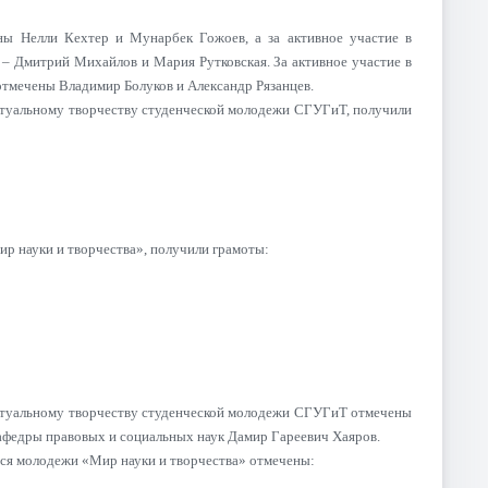
ны Нелли Кехтер и Мунарбек Гожоев, а за активное участие в
– Дмитрий Михайлов и Мария Рутковская. За активное участие в
тмечены Владимир Болуков и Александр Рязанцев.
ектуальному творчеству студенческой молодежи СГУГиТ, получили
р науки и творчества», получили грамоты:
лектуальному творчеству студенческой молодежи СГУГиТ отмечены
афедры правовых и социальных наук Дамир Гареевич Хаяров.
йся молодежи «Мир науки и творчества» отмечены: