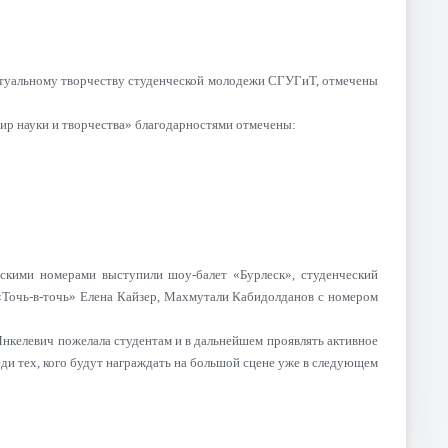
ектуальному творчеству студенческой молодежи СГУГиТ, отмечены
ир науки и творчества» благодарностями отмечены:
скими номерами выступили шоу-балет «Бурлеск», студенческий
«Точь-в-точь» Елена Кайзер, Махмутали Кабидолданов с номером
нкелевич пожелала студентам и в дальнейшем проявлять активное
еди тех, кого будут награждать на большой сцене уже в следующем