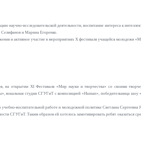
зацию научно-исследовательской деятельности, воспитание интереса к интелл
 Селифанов и Марина Егоренко.
жения и активное участие в мероприятиях X фестиваля учащейся молодежи «М
в, на открытии XI Фестиваля «Мир науки и творчества» со своими творче
», вокальная студия СГУГиТ с композицией «Human», победительница шоу 
о учебно-воспитательной работе и молодежной политике Светлана Сергеевна Я
ности СГУГиТ. Таким образом ей хотелось замотивировать ребят оказаться ср