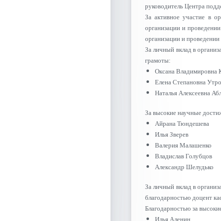
руководитель Центра подд
За активное участие в о
организации и проведении
организации и проведении
За личный вклад в органи
грамоты:
Оксана Владимировна 
Елена Степановна Утр
Наталья Алексеевна Аб
За высокие научные дости
Айрана Тюндешева
Илья Зверев
Валерия Малашенко
Владислав Голубцов
Александр Шелудько
За личный вклад в органи
благодарностью доцент ка
Благодарностью за высоки
Илья Аленин