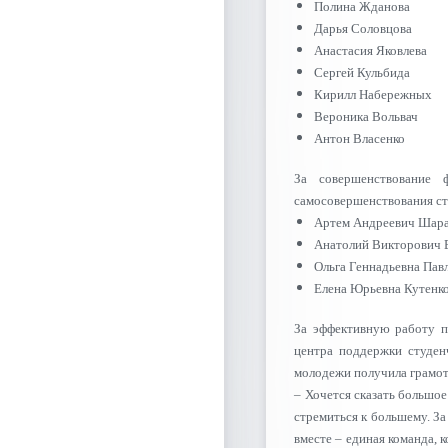
Полина Жданова
Дарья Соловцова
Анастасия Яковлева
Сергей Кульбида
Кирилл Набережных
Вероника Вольвач
Антон Власенко
За совершенствование 
самосовершенствования с
Артем Андреевич Шар
Анатолий Викторович
Ольга Геннадьевна Пав
Елена Юрьевна Кутенк
За эффективную работу п
центра поддержки студен
молодежи получила грамот
– Хочется сказать большое
стремиться к большему. З
вместе – единая команда,