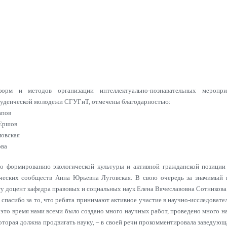
форм и методов организации интеллектуально-познавательных меропри
туденческой молодежи СГУГиТ, отмечены благодарностью:
апов
 Ершов
ловская
ова
о формированию экологической культуры и активной гражданской позици
ческих сообществ Анна Юрьевна Луговская. В свою очередь за значимый в
у доцент кафедра правовых и социальных наук Елена Вячеславовна Сотникова
 спасибо за то, что ребята принимают активное участие в научно-исследовате
а это время нами всеми было создано много научных работ, проведено много
 которая должна продвигать науку, – в своей речи прокомментировала заведу