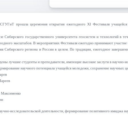
е СГУГиТ прошла церемония открытия ежегодного XI Фестиваля учащейся
зе Сибирского государственного университета геосистем и технологий в те
родного масштабов. В мероприятиях Фестиваля ежегодно принимают участие бо
я Сибирского региона и России в целом. По традиции, ежегодное завершени
ены лучшие студенты и преподаватели, имеющие высокие заслуги в научно-ис
формирование научного потенциала учащейся молодежи, сохранение научных ц
арев
Мареев
 Максименко
ин
научно-исследовательской деятельности, формирование позитивного имиджа 