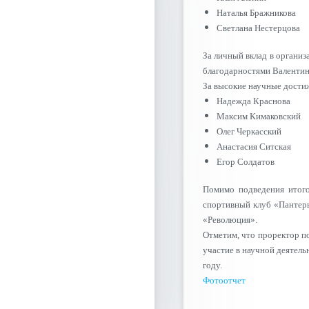
Наталья Бражникова
Светлана Нестерцова
За личный вклад в органи
благодарностями Валентин
За высокие научные дости
Надежда Краснова
Максим Кимаковский
Олег Черкасский
Анастасия Ситская
Егор Солдатов
Помимо подведения итого
спортивный клуб «Пантеры
«Революция».
Отметим, что проректор п
участие в научной деятель
году.
Фотоотчет