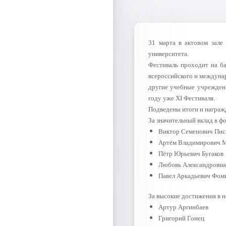
31 марта в актовом зал
университета.
Фестиваль проходит на ба
всероссийского и междуна
другие учебные учреждени
году уже XI Фестиваля.
Подведены итоги и награжд
За значительный вклад в 
Виктор Семенович Пис
Артём Владимирович 
Пётр Юрьевич Бугаков
Любовь Александровна
Павел Аркадьевич Фом
За высокие достижения в 
Артур Аргинбаев
Григорий Гонец