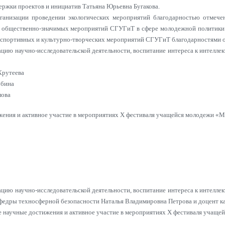
ержки проектов и инициатив Татьяна Юрьевна Бугакова.
рганизации проведении экологических мероприятий благодарностью отмече
 общественно-значимых мероприятий СГУГиТ в сфере молодежной политики 
 спортивных и культурно-творческих мероприятий СГУГиТ благодарностями о
зацию научно-исследовательской деятельности, воспитание интереса к интелл
Крутеева
обина
лова
жения и активное участие в мероприятиях X фестиваля учащейся молодежи «Ми
зацию научно-исследовательской деятельности, воспитание интереса к интел
федры техносферной безопасности Наталья Владимировна Петрова и доцент к
е научные достижения и активное участие в мероприятиях X фестиваля учаще