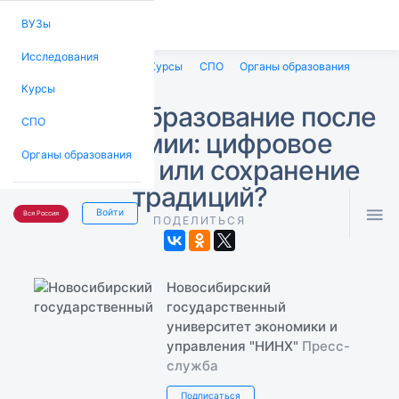
ВУЗы
Исследования
ВУЗы
Исследования
Курсы
СПО
Органы образования
Курсы
Высшее образование после
СПО
пандемии: цифровое
Органы образования
будущее или сохранение
традиций?

Войти
Вся Россия
ПОДЕЛИТЬСЯ
Новосибирский
государственный
университет экономики и
управления "НИНХ"
Пресс-
служба
Подписаться