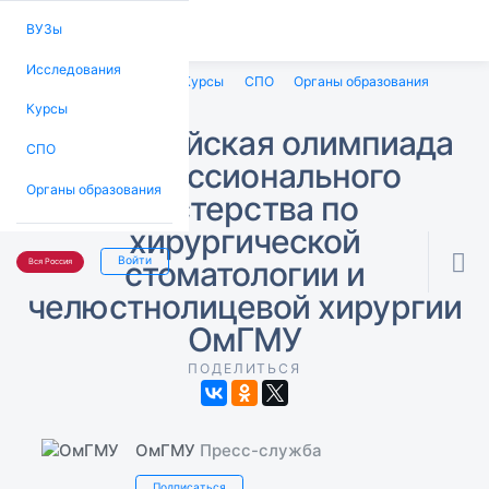
ВУЗы
Исследования
ВУЗы
Исследования
Курсы
СПО
Органы образования
Курсы
Всероссийская олимпиада
СПО
профессионального
Органы образования
мастерства по
хирургической

Войти
стоматологии и
Вся Россия
челюстнолицевой хирургии
ОмГМУ
ПОДЕЛИТЬСЯ
ОмГМУ
Пресс-служба
Подписаться