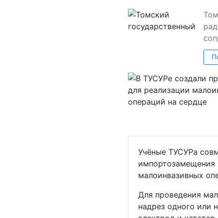
Том
рад
соп
П
Учёные ТУСУРа сов
импортозамещения 
малоинвазивных опе
Для проведения мал
надрез одного или 
электрод и катетер