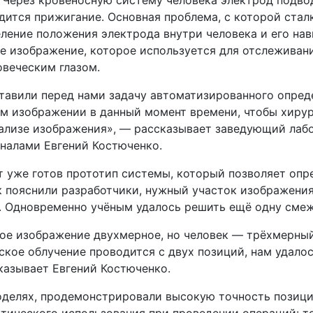
одится прижигание. Основная проблема, с которой ста
ление положения электрода внутри человека и его нави
е изображение, которое используется для отслеживан
овеческим глазом.
авили перед нами задачу автоматизированного опред
м изображении в данный момент времени, чтобы хирур
нализе изображения», — рассказывает заведующий лабо
налами Евгений Костюченко.
 уже готов прототип системы, который позволяет опр
к пояснили разработчики, нужный участок изображения
а. Одновременно учёным удалось решить ещё одну смеж
ое изображение двухмерное, но человек — трёхмерный 
ское облучение проводится с двух позиций, нам удало
казывает Евгений Костюченко.
делях, продемонстрировали высокую точность позицио
тического использования при проведении операций: то