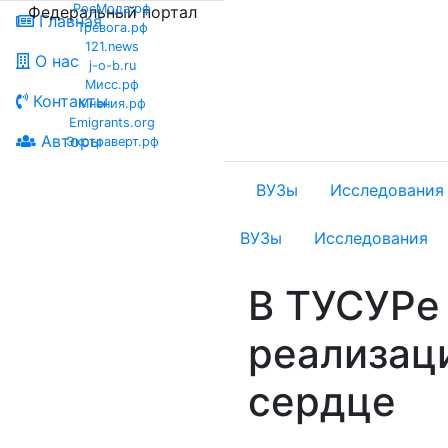
РосМода.рф
Федеральный портал
Главная
Тревога.рф
121.news
О нас
j-o-b.ru
Мисс.рф
Контакты
Мнения.рф
Emigrants.org
Авторы
Экстраверт.рф
ВУЗы
Исследования
ВУЗы
Исследования
В ТУСУРе
реализац
сердце