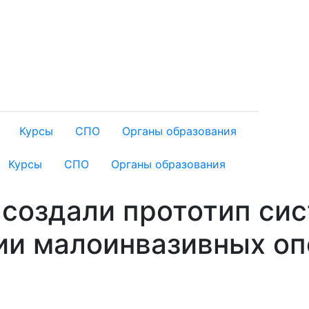
Курсы
СПО
Органы образования
Курсы
СПО
Органы образования
 создали прототип си
ии малоинвазивных оп