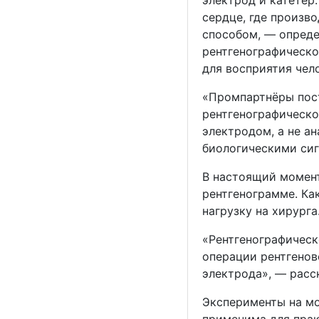
сердце, где произв
способом, — опреде
рентгенографическо
для восприятия чел
«Промпартнёры пост
рентгенографическо
электродом, а не а
биологическими сиг
В настоящий момент
рентгенограмме. Ка
нагрузку на хирург
«Рентгенографическ
операции рентгенов
электрода», — расс
Эксперименты на мо
применима для прак