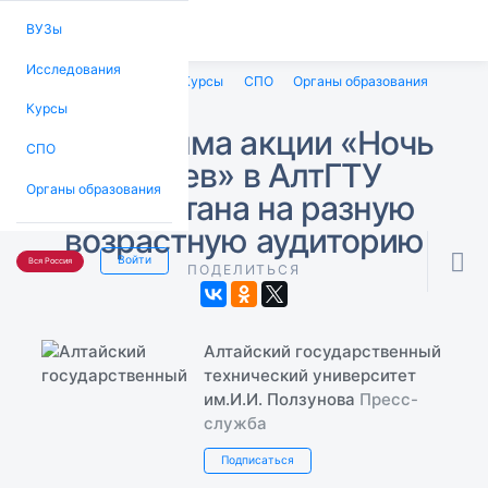
ВУЗы
Исследования
ВУЗы
Исследования
Курсы
СПО
Органы образования
Курсы
Программа акции «Ночь
СПО
музеев» в АлтГТУ
Органы образования
рассчитана на разную
возрастную аудиторию

Войти
Вся Россия
ПОДЕЛИТЬСЯ
Алтайский государственный
технический университет
им.И.И. Ползунова
Пресс-
служба
Подписаться