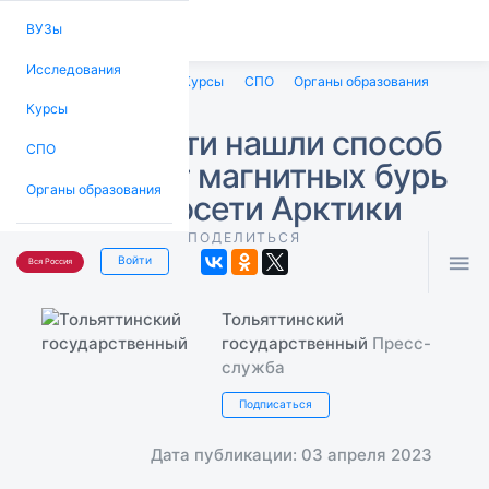
ВУЗы
Исследования
ВУЗы
Исследования
Курсы
СПО
Органы образования
Курсы
В Тольятти нашли способ
СПО
спасти от магнитных бурь
Органы образования
энергосети Арктики
ПОДЕЛИТЬСЯ

Войти
Вся Россия
Тольяттинский
государственный
Пресс-
служба
Подписаться
Дата публикации: 03 апреля 2023