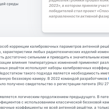
радиоэлектроники прошёл конк
2023», в котором приняли учас
победителей стал проект «Спо
направленности активной фази
пособ коррекции калибровочных параметров антенной ре
о, характеристики любых радиотехнических изделий измен
ть достаточно сильными и приводить к значительным изм
зации влияния температурных изменений применяют разли
нных решёток используют наборы калибровочных коэффици
Недостатком такого подхода является необходимость им
нную безэховую камеру. В 2022 командой разработчиков
ыло получено свидетельство о регистрации патента (RU 2
 является логическим продолжением предыдущего. В пате
фициентов с использованием классической безэховой кам
овочные коэффициенты не всей антенной решётки, а толь