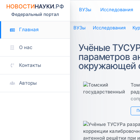
НОВОСТИ
НАУКИ
.РФ
ВУЗы
Исследования
Федеральный портал
ВУЗы
Исследования
Ку
Главная
Учёные ТУСУР
О нас
параметров а
окружающей 
Контакты
Авторы
Том
рад
соп
П