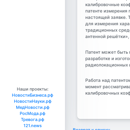
калибровочные коэ
патенте измерения 
настоящей заявке. 
для измерения хара
традиционных средс
антенной решётки»
Патент может быть
разработке и изгот
радиолокационных и
Работа над патенто
момент рассматрива
Наши проекты:
калибровочных коэ
НовостиБизнеса.рф
НовостиНауки.рф
МедНовости.рф
РосМода.рф
Тревога.рф
121.news
Возврат к списку