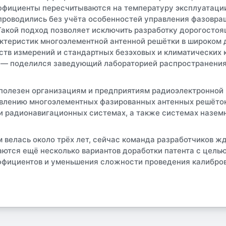
ффициенты пересчитываются на температуру эксплуатаци
проводились без учёта особенностей управления фазовращ
Такой подход позволяет исключить разработку дорогосто
ктеристик многоэлементной антенной решётки в широком
тв измерений и стандартных безэховых и климатических к
, — поделился заведующий лабораторией распространения
 полезен организациям и предприятиям радиоэлектронно
овлению многоэлементных фазированных антенных решёток
 радионавигационных системах, а также системах наземн
м велась около трёх лет, сейчас команда разработчиков ж
ются ещё несколько вариантов доработки патента с цель
ффициентов и уменьшения сложности проведения калибров