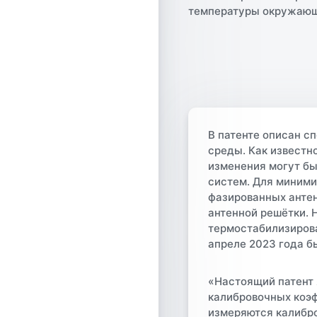
В патенте описан с
среды. Как известн
изменения могут бы
систем. Для миними
фазированных анте
антенной решётки. 
термостабилизирова
апреле 2023 года б
«Настоящий патент
калибровочных коэф
измеряются калибр