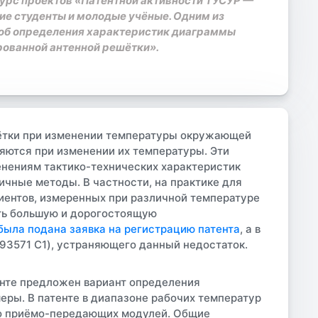
урс проектов «Патентной активности ТУСУР —
тие студенты и молодые учёные. Одним из
соб определения характеристик диаграммы
рованной антенной решётки».
шётки при изменении температуры окружающей
яются при изменении их температуры. Эти
енениям тактико-технических характеристик
чные методы. В частности, на практике для
ентов, измеренных при различной температуре
еть большую и дорогостоящую
была подана заявка на регистрацию патента
, а в
793571 C1), устраняющего данный недостаток.
нте предложен вариант определения
еры. В патенте в диапазоне рабочих температур
ко приёмо-передающих модулей. Общие