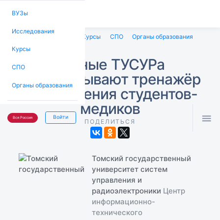
ВУЗы
Исследования
ВУЗы
Исследования
Курсы
СПО
Органы образования
Курсы
Учёные ТУСУРа
СПО
разрабатывают тренажёр
Органы образования
для обучения студентов-
медиков

Войти
Вся Россия
ПОДЕЛИТЬСЯ
Томский государственный
университет систем
управления и
радиоэлектроники
Центр
информационно-
технического