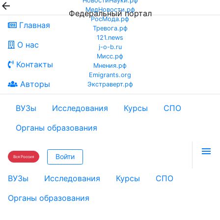
НовостиНауки.рф

МедНовости.рф
Федеральный портал
РосМода.рф
Главная
Тревога.рф
121.news
О нас
j-o-b.ru
Мисс.рф
Контакты
Мнения.рф
Emigrants.org
Авторы
Экстраверт.рф
ВУЗы
Исследования
Курсы
СПО
Органы образования

Войти
Вся Россия
ВУЗы
Исследования
Курсы
СПО
Органы образования