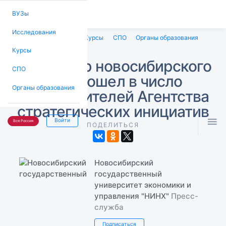
ВУЗы
Исследования
ВУЗы
Исследования
Курсы
СПО
Органы образования
Курсы
Менеджер новосибирского
СПО
вуза вошел в число
Органы образования
представителей Агентства
стратегических инициатив

Войти
Вся Россия
ПОДЕЛИТЬСЯ
Новосибирский
государственный
университет экономики и
управления "НИНХ"
Пресс-
служба
Подписаться