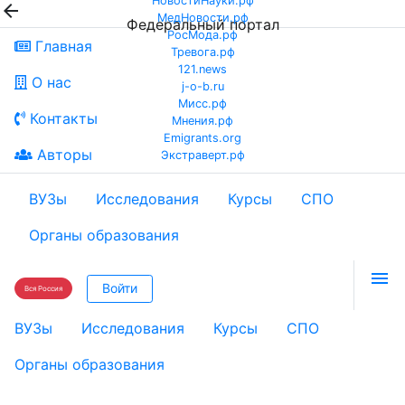
НовостиНауки.рф

МедНовости.рф
Федеральный портал
РосМода.рф
Главная
Тревога.рф
121.news
О нас
j-o-b.ru
Мисс.рф
Контакты
Мнения.рф
Emigrants.org
Авторы
Экстраверт.рф
ВУЗы
Исследования
Курсы
СПО
Органы образования

Войти
Вся Россия
ВУЗы
Исследования
Курсы
СПО
Органы образования