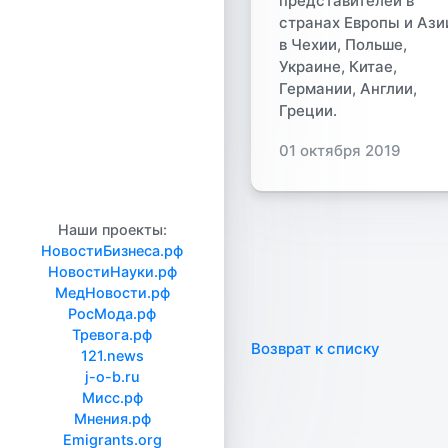
представителей в
странах Европы и Ази
в Чехии, Польше,
Украине, Китае,
Германии, Англии,
Греции.
01 октября 2019
Наши проекты:
НовостиБизнеса.рф
НовостиНауки.рф
МедНовости.рф
РосМода.рф
Тревога.рф
Возврат к списку
121.news
j-o-b.ru
Мисс.рф
Мнения.рф
Emigrants.org