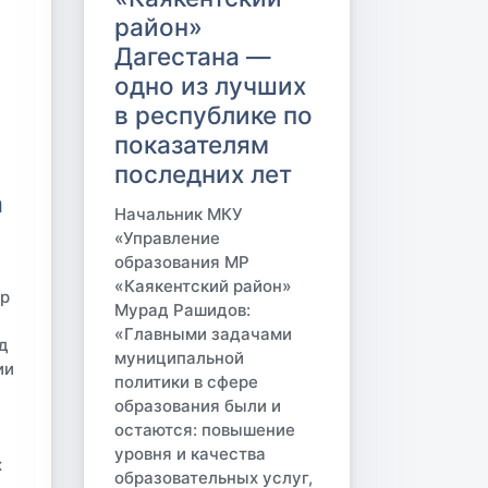
район»
Дагестана —
одно из лучших
в республике по
показателям
последних лет
а
Начальник МКУ
«Управление
образования МР
«Каякентский район»
р
Мурад Рашидов:
«Главными задачами
д
муниципальной
ии
политики в сфере
образования были и
остаются: повышение
уровня и качества
х
образовательных услуг,