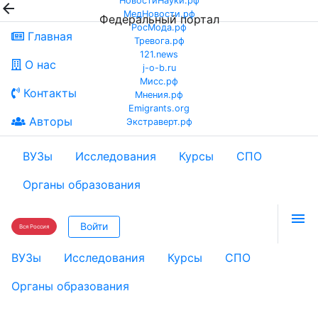
НовостиНауки.рф

МедНовости.рф
Федеральный портал
РосМода.рф
Главная
Тревога.рф
121.news
О нас
j-o-b.ru
Мисс.рф
Контакты
Мнения.рф
Emigrants.org
Авторы
Экстраверт.рф
ВУЗы
Исследования
Курсы
СПО
Органы образования

Войти
Вся Россия
ВУЗы
Исследования
Курсы
СПО
Органы образования